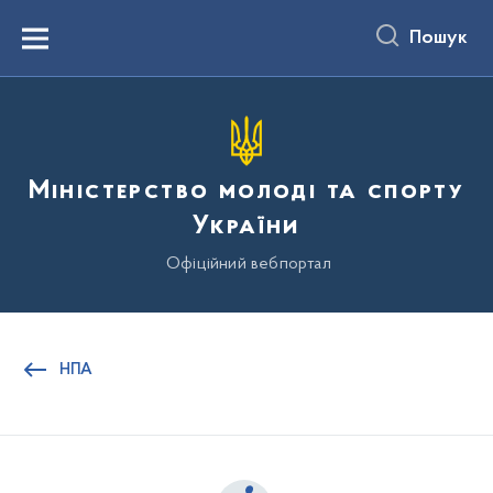
до
основного
Пошук
вмісту
Menu
Міністерство молоді та спорту
України
Офіційний вебпортал
НПА