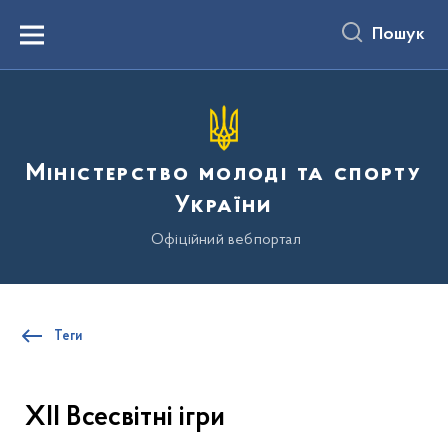
до
основного
Пошук
вмісту
Menu
Міністерство молоді та спорту
України
Офіційний вебпортал
Теги
ХІІ Всесвітні ігри