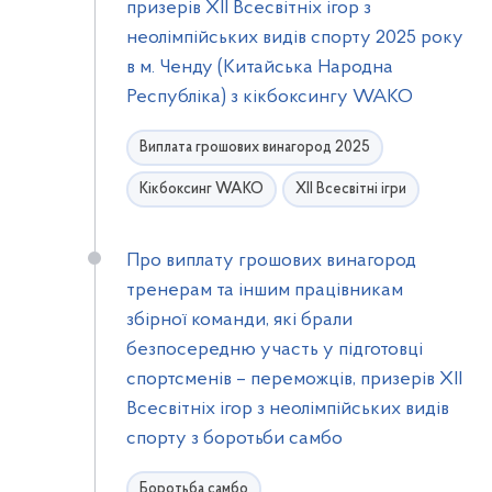
призерів XІI Всесвітніх ігор з
неолімпійських видів спорту 2025 року
в м. Ченду (Китайська Народна
Республіка) з кікбоксингу WAKO
Виплата грошових винагород 2025
Кікбоксинг WAKO
ХІІ Всесвітні ігри
Про виплату грошових винагород
тренерам та іншим працівникам
збірної команди, які брали
безпосередню участь у підготовці
спортсменів – переможців, призерів ХІІ
Всесвітніх ігор з неолімпійських видів
спорту з боротьби самбо
Боротьба самбо