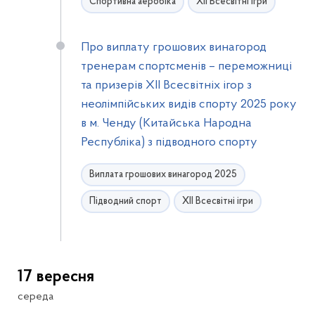
Спортивна аеробіка
ХІІ Всесвітні ігри
Про виплату грошових винагород
тренерам спортсменів – переможниці
та призерів XІI Всесвітніх ігор з
неолімпійських видів спорту 2025 року
в м. Ченду (Китайська Народна
Республіка) з підводного спорту
Виплата грошових винагород 2025
Підводний спорт
ХІІ Всесвітні ігри
17 вересня
середа