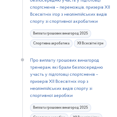
безпосередню участь у підготовці
спортсменів – переможців, призерів ХІІ
Всесвітніх ігор з неолімпійських видів
спорту зі спортивної акробатики
Виплата грошових винагород 2025
Спортивна акробатика
ХІІ Всесвітні ігри
Про виплату грошових винагород
тренерам, які брали безпосередню
участь у підготовці спортсменів –
призерів ХІІ Всесвітніх ігор з
неолімпійських видів спорту зі
спортивної аеробіки
Виплата грошових винагород 2025