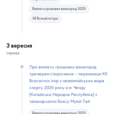
Виплата грошових винагород 2025
ХІІ Всесвітні ігри
3 вересня
середа
Про виплату грошових винагород
тренерам спортсмена – переможця XІI
Всесвітніх ігор з неолімпійських видів
спорту 2025 року в м. Ченду
(Китайська Народна Республіка) з
таїландського боксу Муей Тай
Виплата грошових винагород 2025