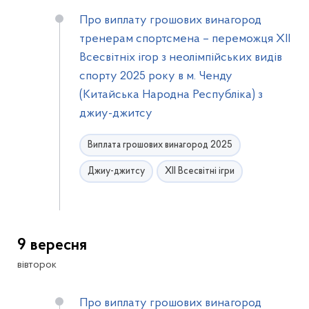
Про виплату грошових винагород
тренерам спортсмена – переможця XІI
Всесвітніх ігор з неолімпійських видів
спорту 2025 року в м. Ченду
(Китайська Народна Республіка) з
джиу-джитсу
Виплата грошових винагород 2025
Джиу-джитсу
ХІІ Всесвітні ігри
9 вересня
вівторок
Про виплату грошових винагород