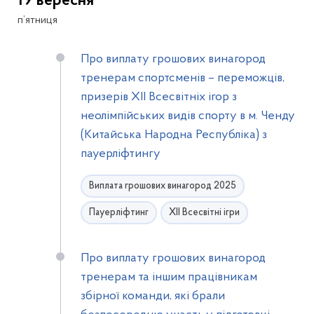
19 вересня
п’ятниця
Про виплату грошових винагород
тренерам спортсменів – переможців,
призерів XІI Всесвітніх ігор з
неолімпійських видів спорту в м. Ченду
(Китайська Народна Республіка) з
пауерліфтингу
Виплата грошових винагород 2025
Пауерліфтинг
ХІІ Всесвітні ігри
Про виплату грошових винагород
тренерам та іншим працівникам
збірної команди, які брали