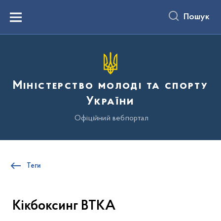
до
основного
Пошук
вмісту
Menu
Міністерство молоді та спорту
України
Офіційний вебпортал
Теги
Кікбоксинг ВТКА