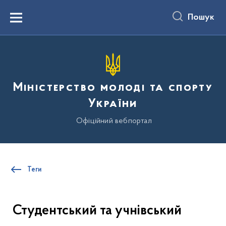
до
основного
Пошук
вмісту
Menu
Міністерство молоді та спорту
України
Офіційний вебпортал
Теги
Студентський та учнівський