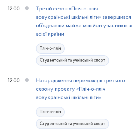
12:00
Третій сезон «Пліч-о-пліч
всеукраїнські шкільні ліги» завершився
об’єднавши майже мільйон учасників зі
всієї країни
Пліч-о-пліч
Студентський та учнівський спорт
12:00
Нагородження переможців третього
сезону проєкту «Пліч-о-пліч
всеукраїнські шкільні ліги»
Пліч-о-пліч
Студентський та учнівський спорт