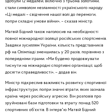
здобули 12 медалей, включно з трьома золотими,
стали символом незламності українського народу.
«Ці медалі – свідчення нашої волі до перемоги,
попри складні умови війни», – сказав міністр.
Матвій Бідний також наголосив на необхідності
повної міжнародної ізоляції російських спортсменів.
Завдяки зусиллям України, кількість представників
рф на Олімпіаді зменшилась у 20 разів, порівняно з
попередніми іграми. «Ми будемо продовжувати
тиснути на міжнародні спортивні організації, щоб
досягти справедливості», – додав він.
Міністр підкреслив важливість розвитку спортивної
інфраструктури, попри значні втрати, яких зазнала
країна через російську агресію. Він розповів про
зруйновані бази підготовки та втрату понад 520
спортивних об’єктів. В інтервʼю Матвій Бідний