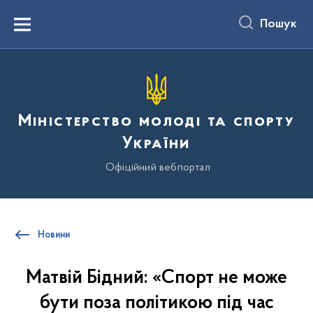
до
основного
Пошук
вмісту
Menu
Міністерство молоді та спорту
України
Офіційний вебпортал
Новини
Матвій Бідний: «Спорт не може
бути поза політикою під час