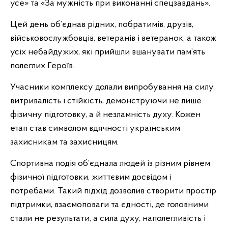
усе» та «За мужність при виконанні спецзавдань».
Цей день об’єднав рідних, побратимів, друзів,
військовослужбовців, ветеранів і ветеранок, а також
усіх небайдужих, які прийшли вшанувати пам’ять
полеглих Героїв.
Учасники комплексу долали випробування на силу,
витривалість і стійкість, демонструючи не лише
фізичну підготовку, а й незламність духу. Кожен
етап став символом вдячності українським
захисникам та захисницям.
Спортивна подія об’єднала людей із різним рівнем
фізичної підготовки, життєвим досвідом і
потребами. Такий підхід дозволив створити простір
підтримки, взаємоповаги та єдності, де головними
стали не результати, а сила духу, наполегливість і