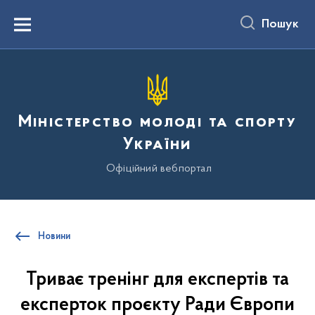
до
основного
Пошук
вмісту
Menu
Міністерство молоді та спорту
України
Офіційний вебпортал
Новини
Триває тренінг для експертів та
експерток проєкту Ради Європи