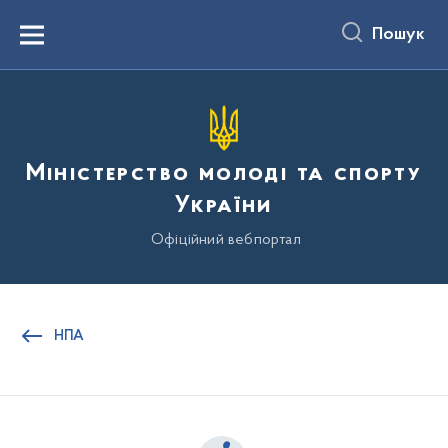
до
основного
Пошук
вмісту
Menu
Міністерство молоді та спорту
України
Офіційний вебпортал
НПА