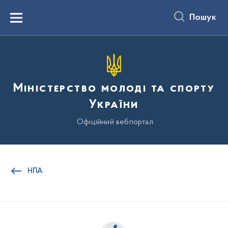
до
основного
Пошук
вмісту
Menu
Міністерство молоді та спорту
України
Офіційний вебпортал
НПА