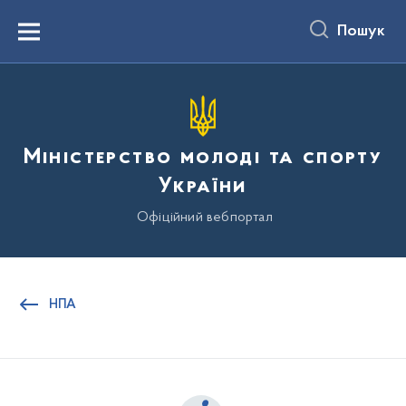
до
основного
Пошук
вмісту
Menu
Міністерство молоді та спорту
України
Офіційний вебпортал
НПА