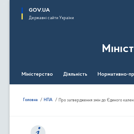
до
основного
GOV.UA
вмісту
Державні сайти України
Мініс
Міністерство
Діяльність
Нормативно-пр
Головна
НПА