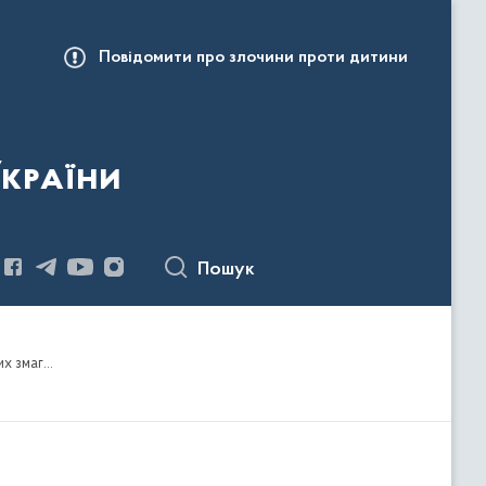
Повідомити про злочини проти дитини
України
Пошук
Про затвердження змін до Єдиного календарного плану фізкультурно-оздоровчих, спортивних заходів та спортивних змагань України на 2024 рік