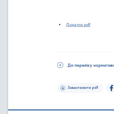
Додаток.pdf
До переліку норматив
Завантажити pdf