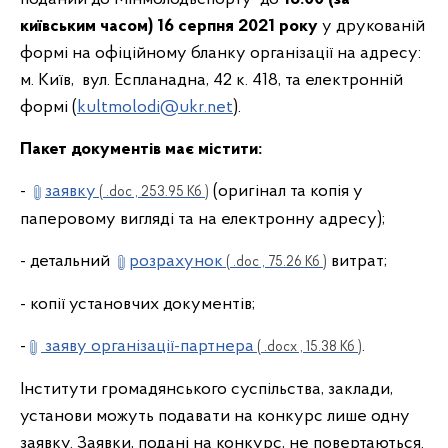
київським часом)
16
серпня 2021 року
у друкованій
формі на офіційному бланку організації на адресу:
м. Київ, вул. Еспланадна, 42 к. 418, та електронній
формі (
kultmolodi@ukr.net
).
Пакет документів має містити:
-
заявку
(оригінал та копія у
( .doc , 253.95 Кб )
паперовому вигляді та на електронну адресу);
- детальний
розрахунок
витрат;
( .doc , 75.26 Кб )
- копії установчих документів;
-
заяву організації-партнера
.
( .docx , 15.38 Кб )
Інститути громадянського суспільства, заклади,
установи можуть подавати на конкурс лише одну
заявку. Заявки, подані на конкурс, не повертаються.