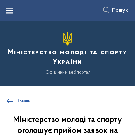
до
основного
Пошук
вмісту
Menu
Міністерство молоді та спорту
України
Офіційний вебпортал
Новини
Міністерство молоді та спорту
оголошує прийом заявок на