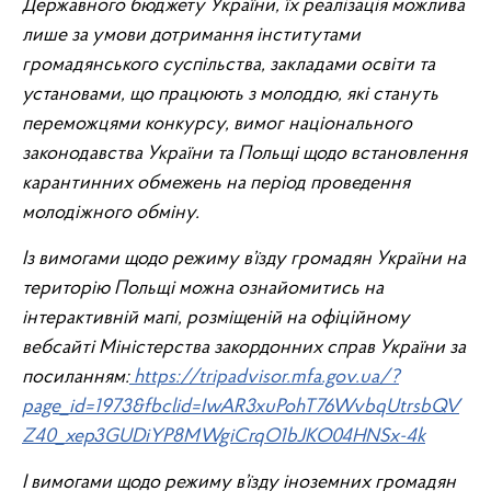
Державного бюджету України, їх реалізація можлива
лише за умови дотримання інститутами
громадянського суспільства, закладами освіти та
установами, що працюють з молоддю, які стануть
переможцями конкурсу, вимог національного
законодавства України та Польщі щодо встановлення
карантинних обмежень на період проведення
молодіжного обміну.
Із вимогами щодо режиму в’
їзду громадян України на
територію Польщі можна ознайомитись на
інтерактивній мапі, розміщеній на офіційному
вебсайті Міністерства закордонних справ України за
посиланням:
https://tripadvisor.mfa.gov.ua/?
page_id=1973&fbclid=IwAR3xuPohT76WvbqUtrsbQV
Z40_xep3GUDiYP8MWgiCrqO1bJKO04HNSx-4k
І вимогами щодо режиму в’
їзду іноземних громадян