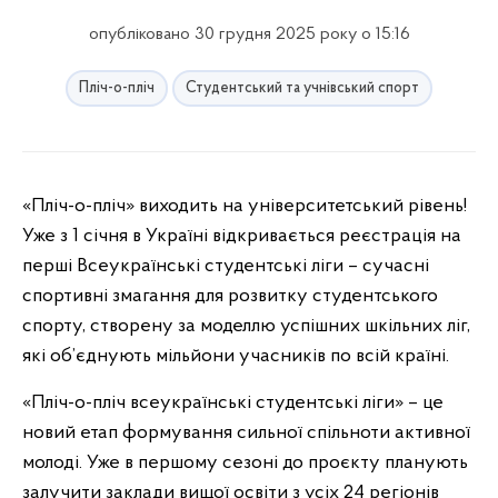
опубліковано 30 грудня 2025 року о 15:16
Пліч-о-пліч
Студентський та учнівський спорт
«Пліч-о-пліч» виходить на університетський рівень!
Уже з 1 січня в Україні відкривається реєстрація на
перші Всеукраїнські студентські ліги – сучасні
спортивні змагання для розвитку студентського
спорту, створену за моделлю успішних шкільних ліг,
які об’єднують мільйони учасників по всій країні.
«Пліч-о-пліч всеукраїнські студентські ліги» – це
новий етап формування сильної спільноти активної
молоді. Уже в першому сезоні до проєкту планують
залучити заклади вищої освіти з усіх 24 регіонів