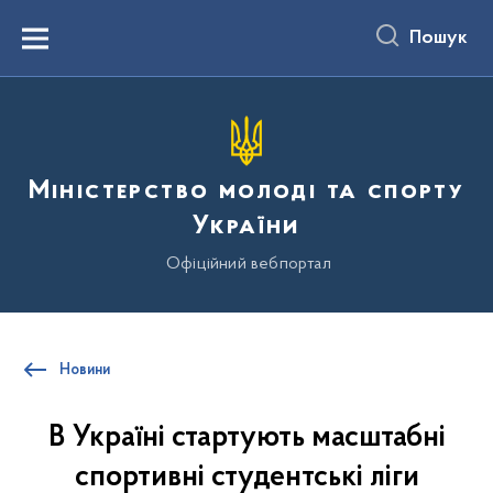
до
основного
Пошук
вмісту
Menu
Міністерство молоді та спорту
України
Офіційний вебпортал
Новини
В Україні стартують масштабні
спортивні студентські ліги